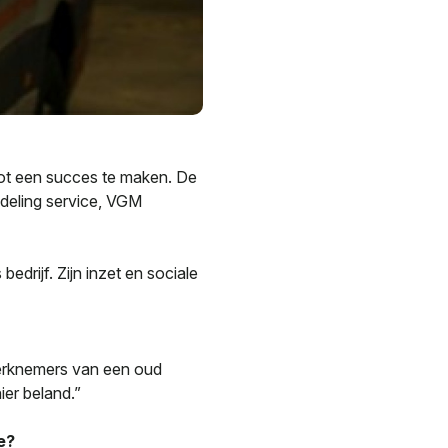
tot een succes te maken. De
fdeling service, VGM
drijf. Zijn inzet en sociale
werknemers van een oud
ier beland.”
e?