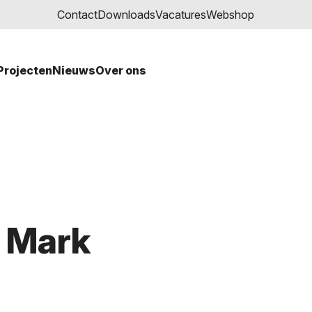
Contact
Downloads
Vacatures
Webshop
Projecten
Nieuws
Over ons
: Mark